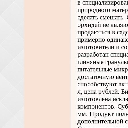
в специализирова
природного матер
сделать смешать. 
орхидей не явля
продаються в сад
примерно одинако
изготовители и с
разработан специа
глиняные гранулы
питательные мик
достаточную вент
способствуют акт
л, цена рублей. Б
изготовлена искл
компонентов. Суб
мм. Продукт полн
дополнительной с