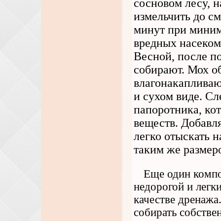
сосновом лесу, н
измельчить до см
минут при миним
вредных насеком
Весной, после по
собирают. Мох о
влагонакапливаю
и сухом виде. С
папоротника, ко
веществ. Добавл
легко отыскать 
таким же размер
Еще один компо
недорогой и легк
качестве дренажа.
собирать собстве