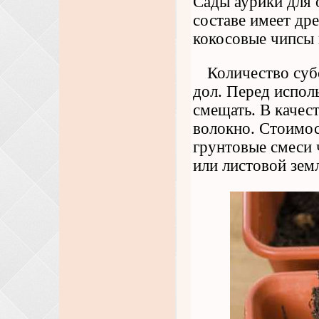
Сады аурики для 
составе имеет др
кокосовые чипсы 
Количество суб
дол. Перед испол
смещать. В качес
волокно. Стоимос
грунтовые смеси 
или листовой зем