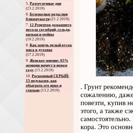
5
.
Разгрузочные дни
(23.2.2019)
6
.
Безопасные роды при
близорукости
(21.2.2019)
7
.
12 Рецептов домашнего
посола скумбрий, сельди,
кильки и мойвы
(19.2.2019)
8
.
Как запечь целый кусок
мяса в духовке
(17.2.2019)
9
.
Женское мнение: 65%
женщин начнут в новом
году
(15.2.2019)
10.
Роскошный СЕРЫЙ:
15 подсказок, как
. Грунт рекоменд
обыграть его ярко и
стильно
(13.2.2019)
сожалению, даже
повезти, купив 
этого, а также с
самостоятельно.
кора. Это основн