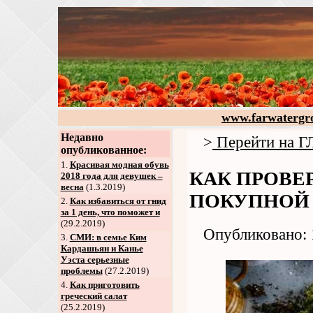
www.farwatergr
Недавно
>
Перейти на
опубликованное:
1.
Красивая модная обувь
КАК ПРОВЕ
2018 года для девушек –
весна
(1.3.2019)
ПОКУПНОЙ 
2
.
Как избавиться от гнид
за 1 день, что поможет и
(29.2.2019)
Опубликовано: 
3
.
СМИ: в семье Ким
Кардашьян и Канье
Уэста серьезные
проблемы
(27.2.2019)
4
.
Как приготовить
греческий салат
(25.2.2019)