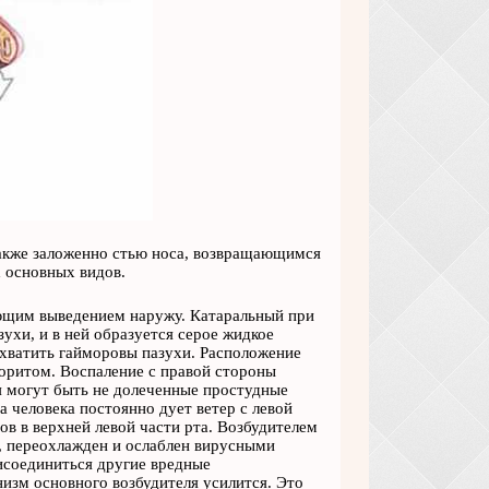
также заложенно стью носа, возвращающимся
х основных видов.
ующим выведением наружу. Катаральный при
ухи, и в ней образуется серое жидкое
хватить гайморовы пазухи. Расположение
оритом. Воспаление с правой стороны
я могут быть не долеченные простудные
а человека постоянно дует ветер с левой
ов в верхней левой части рта. Возбудителем
, переохлажден и ослаблен вирусными
исоединиться другие вредные
низм основного возбудителя усилится. Это