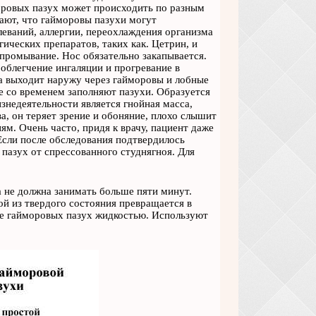
моровых пазух может происходить по разным
ают, что гайморовы пазухи могут
еваний, аллергии, переохлаждения организма
ических препаратов, таких как. Цетрин, и
промывание. Нос обязательно закапывается.
облегчение ингаляции и прогревание в
на выходит наружу через гайморовы и лобные
ые со временем заполняют пазухи. Образуется
знедеятельности является гнойная масса,
а, он теряет зрение и обоняние, плохо слышит
ям. Очень часто, придя к врачу, пациент даже
 Если после обследования подтвердилось
пазух от спрессованного студнягноя. Для
 не должна занимать больше пяти минут.
ой из твердого состояния превращается в
ие гайморовых пазух жидкостью. Используют