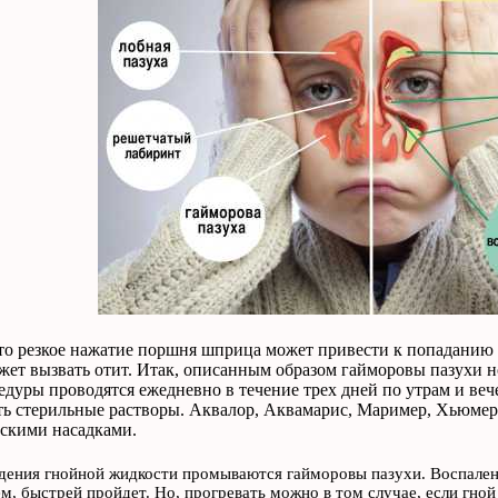
то резкое нажатие поршня шприца может привести к попаданию в
ожет вызвать отит. Итак, описанным образом гайморовы пазухи н
едуры проводятся ежедневно в течение трех дней по утрам и ве
ть стерильные растворы. Аквалор, Аквамарис, Маример, Хьюмер
скими насадками.
дения гнойной жидкости промываются гайморовы пазухи. Воспалени
м, быстрей пройдет. Но, прогревать можно в том случае, если гной 