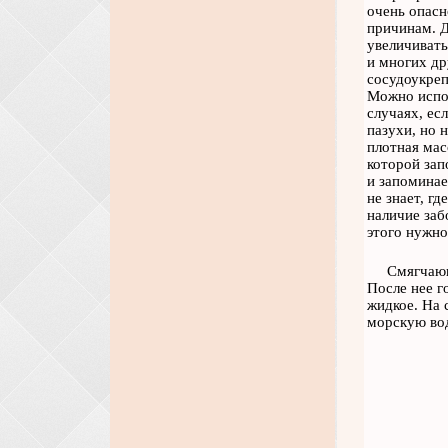
очень опасн
причинам. Д
увеличивать
и многих др
сосудоукреп
Можно испол
случаях, ес
пазухи, но 
плотная мас
которой зап
и запоминае
не знает, г
наличие заб
этого нужно
Смягчающ
После нее г
жидкое. На 
морскую вод