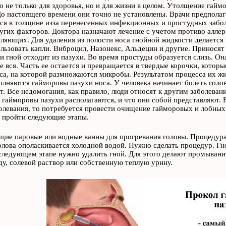
о не только для здоровья, но и для жизни в целом. Утолщение гай
о настоящего времени они точно не установлены. Врачи предполаг
ся в толщине изза перенесенных инфекционных и простудных забол
угих факторов. Доктора назначают лечение с учетом противо аллерг
ляющих. Для удаления из полости носа гнойной жидкости делается 
ьзовать капли. Виброцил, Назонекс, Альдецин и другие. Приносят 
ли гной отходит из пазухи. Во время простуды образуется слизь. О
не вся. Часть ее остается и превращается в твердые корочки, котор
са, на которой размножаются микробы. Результатом процесса их жи
олняются гайморовы пазухи носа. У человека начинает болеть голов
т. Все недомогания, как правило, люди относят к другим заболевани
де гайморовы пазухи располагаются, и что они собой представляют.
олевания, то потребуется провести очищение гайморовых и лобных 
 пройти следующие этапы.
ие паровые или водные ванны для прогревания головы. Процедура
олова ополаскивается холодной водой. Нужно сделать процедур. Гн
следующем этапе нужно удалить гной. Для этого делают промыван
у, солевой раствор или собственную теплую урину.