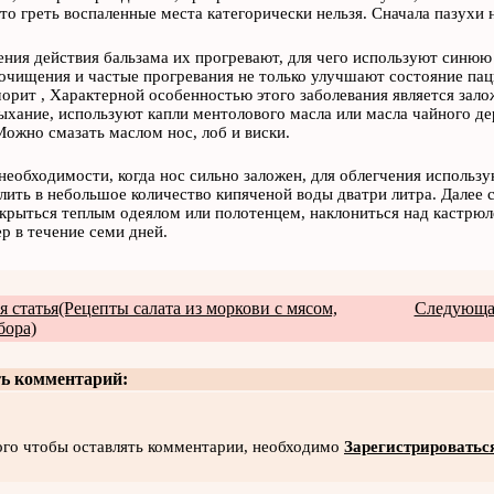
то греть воспаленные места категорически нельзя. Сначала пазухи 
ения действия бальзама их прогревают, для чего используют синюю
очищения и частые прогревания не только улучшают состояние пац
орит , Характерной особенностью этого заболевания является зало
ыхание, используют капли ментолового масла или масла чайного де
Можно смазать маслом нос, лоб и виски.
необходимости, когда нос сильно заложен, для облегчения использ
лить в небольшое количество кипяченой воды дватри литра. Далее с
акрыться теплым одеялом или полотенцем, наклониться над кастрю
р в течение семи дней.
 статья(Рецепты салата из моркови с мясом,
Следующая
бора)
ь комментарий:
ого чтобы оставлять комментарии, необходимо
Зарегистрироватьс