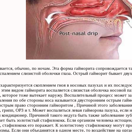
вается, обычно, по ночам. Эта форма гайморита сопровождается 
спалением слизистой оболочки глаза. Острый гайморит бывает дву
характеризуется скоплением гноя в носовых пазухах и их послед
 этим видом гайморита воспаляется слизистая оболочка носовой паз
 которое тоже вытекает наружу. Воспалительный процесс может за
аления по обе стороны носа называется двусторонним острым гайм
острым право сторонним гайморитом , Причиной этого заболевани
, грипп, ОРЗ и т. Может воспалиться левая гайморова пазуха, если н
 кондиционер. Причиной такого недуга быть также заболевание зуб
ет быть золотистый стафилококк. Если организм человека истощен
 стафилококк его поражает. К золотистому стафилококку могут пр
змы. Если они объединятся в одном месте, то воздействие на орга