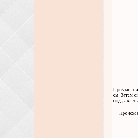
Промывание
см. Затем 
под давлени
Происход