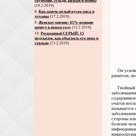
скумбрий, сельди, кильки и мойвы
(19.2.2019)
8
.
Как запечь целый кусок мяса в
духовке
(17.2.2019)
9
.
Женское мнение: 65% женщин
начнут в новом году
(15.2.2019)
10.
Роскошный СЕРЫЙ: 15
подсказок, как обыграть его ярко и
стильно
(13.2.2019)
Он усили
ринитом, во
Гнойный 
заболевании
содержимое,
очагов восп
называется 
заболевания
стороны или
болезни мож
инфекциями,
микрооргани