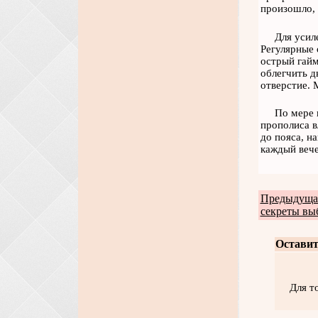
произошло, 
Для усил
Регулярные 
острый гайм
облегчить д
отверстие. 
По мере 
прополиса в
до пояса, н
каждый вече
Предыдущая
секреты вы
Оставит
Для т