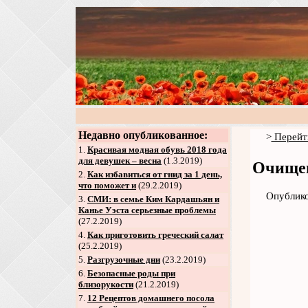
Недавно опубликованное:
>
Перейт
1.
Красивая модная обувь 2018 года
для девушек – весна
(1.3.2019)
Очищен
2
.
Как избавиться от гнид за 1 день,
что поможет и
(29.2.2019)
Опублико
3
.
СМИ: в семье Ким Кардашьян и
Канье Уэста серьезные проблемы
(27.2.2019)
4
.
Как приготовить греческий салат
(25.2.2019)
5
.
Разгрузочные дни
(23.2.2019)
6
.
Безопасные роды при
близорукости
(21.2.2019)
7
.
12 Рецептов домашнего посола