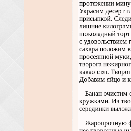
протяжении минут
Украсим десерт г
присыпкой. Следи
лишние килограмм
шоколадный торт
с удовольствием 
сахара положим в 
просеянной муки,
творога нежирног
какао стлг. Творо
Добавим яйцо и к
Банан очистим 
кружками. Из тв
серединки выложи
Жаропрочную ф
нее творожные ша