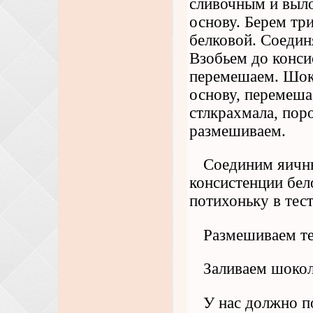
сливочным и выло
основу. Берем тр
белковой. Соедин
Взобьем до конси
перемешаем. Шок
основу, перемеша
стлкрахмала, пор
размешиваем.
Соединим яичны
консистенции бел
потихоньку в тест
Размешиваем те
Заливаем шокол
У нас должно п