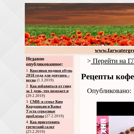
www.farwatergr
Недавно
>
Перейти на
опубликованное:
1.
Красивая модная обувь
Рецепты кофе
2018 года для девушек –
весна
(1.3.2019)
2
.
Как избавиться от гнид
Опубликовано: 
за 1 день, что поможет и
(29.2.2019)
3
.
СМИ: в семье Ким
Кардашьян и Канье
Уэста серьезные
проблемы
(27.2.2019)
4
.
Как приготовить
греческий салат
(25.2.2019)