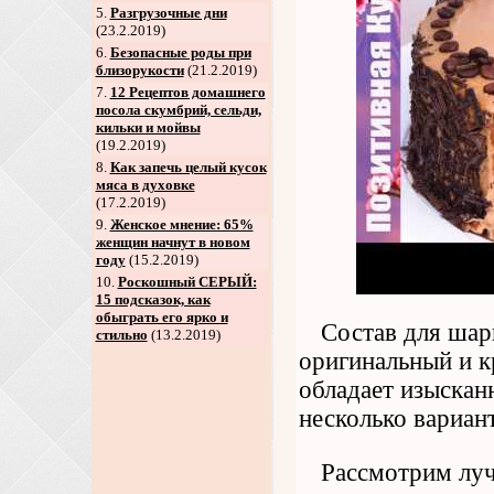
5
.
Разгрузочные дни
(23.2.2019)
6
.
Безопасные роды при
близорукости
(21.2.2019)
7
.
12 Рецептов домашнего
посола скумбрий, сельди,
кильки и мойвы
(19.2.2019)
8
.
Как запечь целый кусок
мяса в духовке
(17.2.2019)
9
.
Женское мнение: 65%
женщин начнут в новом
году
(15.2.2019)
10.
Роскошный СЕРЫЙ:
15 подсказок, как
обыграть его ярко и
Состав для шар
стильно
(13.2.2019)
оригинальный и к
обладает изыска
несколько вариан
Рассмотрим луч