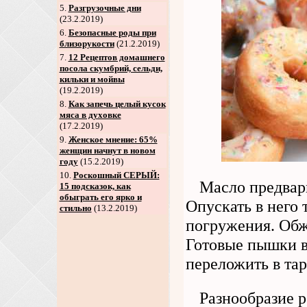
5
.
Разгрузочные дни
(23.2.2019)
6
.
Безопасные роды при
близорукости
(21.2.2019)
7
.
12 Рецептов домашнего
посола скумбрий, сельди,
кильки и мойвы
(19.2.2019)
8
.
Как запечь целый кусок
мяса в духовке
(17.2.2019)
9
.
Женское мнение: 65%
женщин начнут в новом
году
(15.2.2019)
10.
Роскошный СЕРЫЙ:
Масло предвар
15 подсказок, как
обыграть его ярко и
Опускать в него
стильно
(13.2.2019)
погружения. Обжа
Готовые пышки в
переложить в тар
Разнообразие 