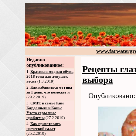
www.farwatergr
Недавно
опубликованное:
Рецепты гла
1.
Красивая модная обувь
2018 года для девушек –
выбора
весна
(1.3.2019)
2
.
Как избавиться от гнид
за 1 день, что поможет и
Опубликовано: 
(29.2.2019)
3
.
СМИ: в семье Ким
Кардашьян и Канье
Уэста серьезные
проблемы
(27.2.2019)
4
.
Как приготовить
греческий салат
(25.2.2019)