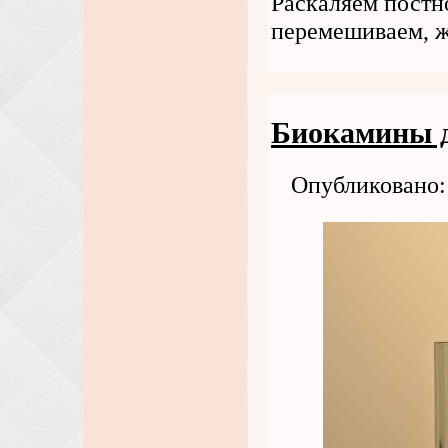
Раскаляем постн
перемешиваем, ж
Биокамины д
Опубликовано: 