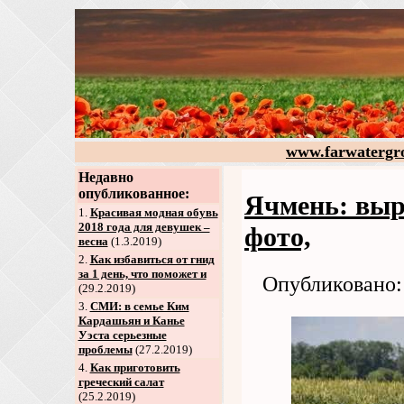
www.farwatergr
Недавно
опубликованное:
Ячмень: выр
1.
Красивая модная обувь
2018 года для девушек –
фото,
весна
(1.3.2019)
2
.
Как избавиться от гнид
за 1 день, что поможет и
Опубликовано: 
(29.2.2019)
3
.
СМИ: в семье Ким
Кардашьян и Канье
Уэста серьезные
проблемы
(27.2.2019)
4
.
Как приготовить
греческий салат
(25.2.2019)