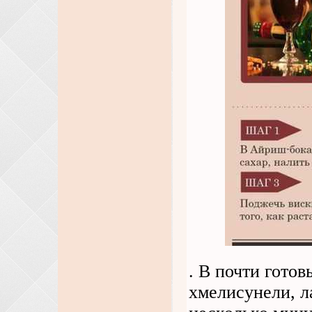
. В почти готов
хмелисунели, л