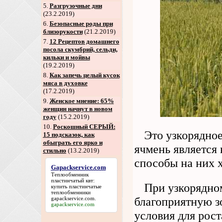
5
.
Разгрузочные дни
(23.2.2019)
6
.
Безопасные роды при
близорукости
(21.2.2019)
7
.
12 Рецептов домашнего
посола скумбрий, сельди,
кильки и мойвы
(19.2.2019)
8
.
Как запечь целый кусок
мяса в духовке
(17.2.2019)
9
.
Женское мнение: 65%
женщин начнут в новом
году
(15.2.2019)
10.
Роскошный СЕРЫЙ:
Это узкорядно
15 подсказок, как
обыграть его ярко и
ячмень является 
стильно
(13.2.2019)
способы на них 
Gapackservice.com
Теплообменник
пластинчатый квт:
При узкорядно
купить пластинчатые
теплообменники
благоприятную з
gapackservice.com
.
gapackservice.com
условия для рос