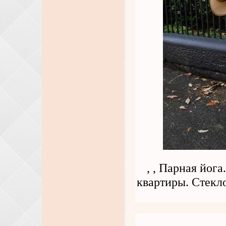
, , Парная йог
квартиры. Стекло , , , 