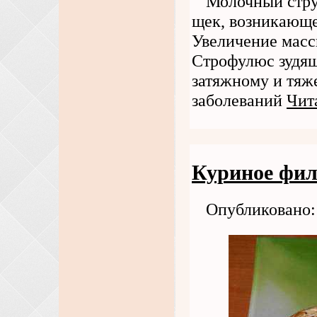
Молочный стру
щек, возникающе
Увеличение массы
Строфулюс зудящ
затяжному и тяж
заболеваний
Чит
Куриное филе
Опубликовано: 