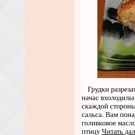
Грудки разреза
начас вхолодиль
скаждой стороны
сальса. Вам пон
голивковое масло
птицу
Читать да